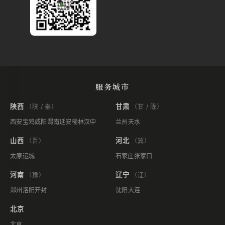
服务城市
陕西
甘肃
（陕 / 秦）
（甘 / 陇）
西安
宝鸡
咸阳
渭南
延安
榆林
汉中
兰州
天水
山西
河北
（晋）
（冀）
太原
运城
石家庄
张家口
河南
辽宁
（豫）
（辽）
郑州
洛阳
开封
沈阳
大连
北京
北京