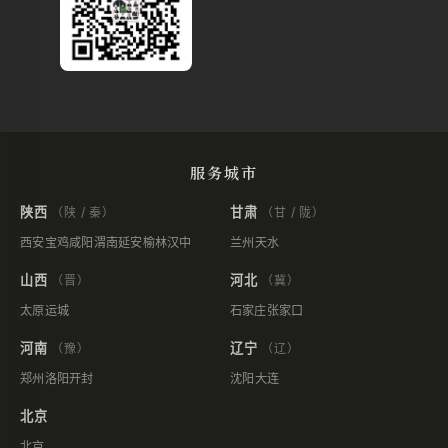
服务城市
陕西
甘肃
（陕 / 秦）
（甘 / 陇）
西安
宝鸡
咸阳
渭南
延安
榆林
汉中
兰州
天水
山西
河北
（晋）
（冀）
太原
运城
石家庄
张家口
河南
辽宁
（豫）
（辽）
郑州
洛阳
开封
沈阳
大连
北京
北京