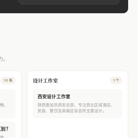
力。
设计工作室
10 条
1 个
西安设计工作室
畅、
陕西壹加玖西安总部，专注西北区域酒店、
民宿、餐饮及高端足浴会所全案设计。
区别？
体