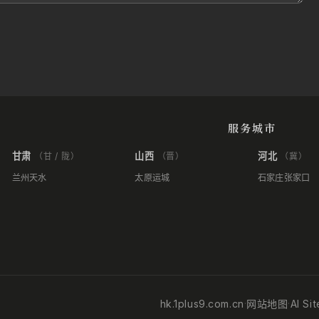
服务城市
甘肃
山西
河北
（甘 / 陇）
（晋）
（冀）
兰州
天水
太原
运城
石家庄
张家口
hk.1plus9.com.cn
网站地图
AI Si
·
·