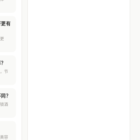
行更有
更
算？
，节
不同？
锁酒
美容