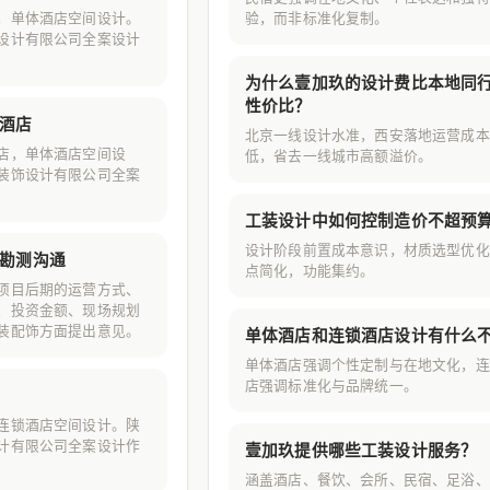
，单体酒店空间设计。
验，而非标准化复制。
设计有限公司全案设计
为什么壹加玖的设计费比本地同
性价比？
酒店
北京一线设计水准，西安落地运营成本
店，单体酒店空间设
低，省去一线城市高额溢价。
装饰设计有限公司全案
工装设计中如何控制造价不超预
设计阶段前置成本意识，材质选型优化
勘测沟通
点简化，功能集约。
项目后期的运营方式、
、投资金额、现场规划
装配饰方面提出意见。
单体酒店和连锁酒店设计有什么
单体酒店强调个性定制与在地文化，连
店强调标准化与品牌统一。
连锁酒店空间设计。陕
计有限公司全案设计作
壹加玖提供哪些工装设计服务？
涵盖酒店、餐饮、会所、民宿、足浴、