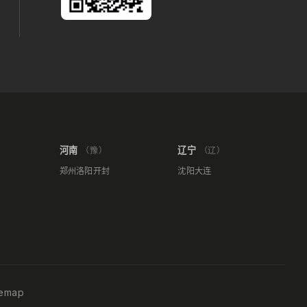
河南
辽宁
（豫）
（辽）
郑州
洛阳
开封
沈阳
大连
temap