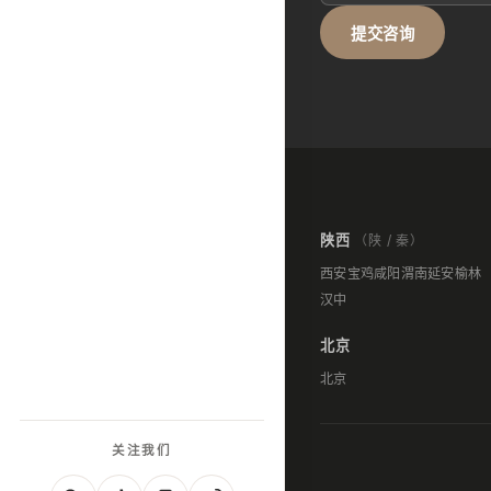
提交咨询
陕西
（陕 / 秦）
西安
宝鸡
咸阳
渭南
延安
榆林
汉中
北京
北京
关注我们