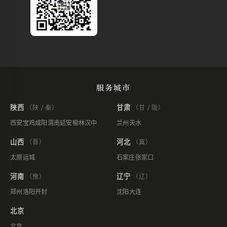
服务城市
陕西
甘肃
（陕 / 秦）
（甘 / 陇）
西安
宝鸡
咸阳
渭南
延安
榆林
汉中
兰州
天水
山西
河北
（晋）
（冀）
太原
运城
石家庄
张家口
河南
辽宁
（豫）
（辽）
郑州
洛阳
开封
沈阳
大连
北京
北京