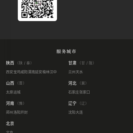
服务城市
陕西
甘肃
（陕 / 秦）
（甘 / 陇）
西安
宝鸡
咸阳
渭南
延安
榆林
汉中
兰州
天水
山西
河北
（晋）
（冀）
太原
运城
石家庄
张家口
河南
辽宁
（豫）
（辽）
郑州
洛阳
开封
沈阳
大连
北京
北京