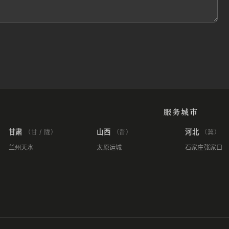
服务城市
甘肃
山西
河北
（甘 / 陇）
（晋）
（冀）
兰州
天水
太原
运城
石家庄
张家口