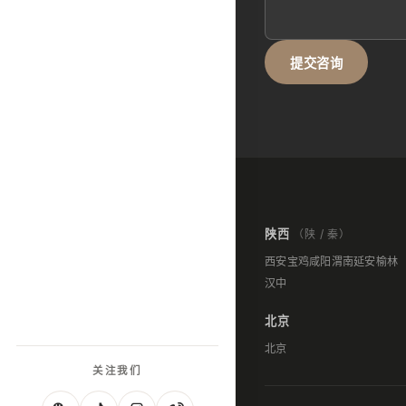
提交咨询
陕西
（陕 / 秦）
西安
宝鸡
咸阳
渭南
延安
榆林
汉中
北京
北京
关注我们