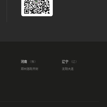
河南
辽宁
（豫）
（辽）
郑州
洛阳
开封
沈阳
大连