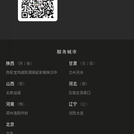
服务城市
陕西
甘肃
（陕 / 秦）
（甘 / 陇）
西安
宝鸡
咸阳
渭南
延安
榆林
汉中
兰州
天水
山西
河北
（晋）
（冀）
太原
运城
石家庄
张家口
河南
辽宁
（豫）
（辽）
郑州
洛阳
开封
沈阳
大连
北京
北京