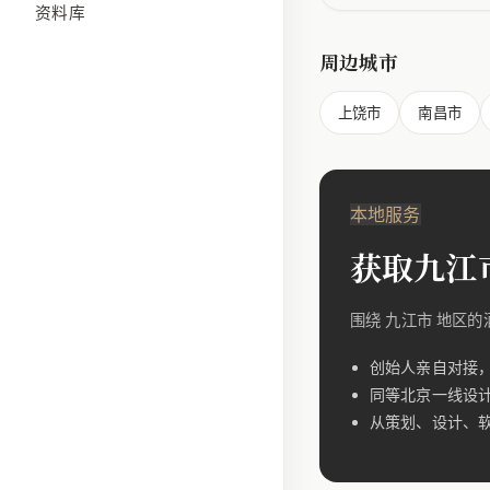
资料库
周边城市
上饶市
南昌市
本地服务
获取九江
围绕 九江市 地区
创始人亲自对接
同等北京一线设
从策划、设计、