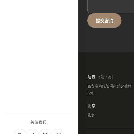
提交咨询
陕西
（陕 / 秦）
西安
宝鸡
咸阳
渭南
延安
榆林
汉中
北京
北京
关注我们