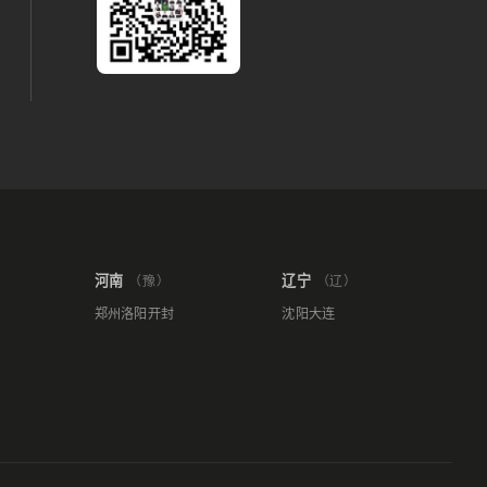
河南
辽宁
（豫）
（辽）
郑州
洛阳
开封
沈阳
大连