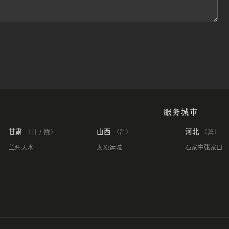
服务城市
甘肃
山西
河北
（甘 / 陇）
（晋）
（冀）
兰州
天水
太原
运城
石家庄
张家口