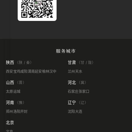
服务城市
陕西
甘肃
（陕 / 秦）
（甘 / 陇）
西安
宝鸡
咸阳
渭南
延安
榆林
汉中
兰州
天水
山西
河北
（晋）
（冀）
太原
运城
石家庄
张家口
河南
辽宁
（豫）
（辽）
郑州
洛阳
开封
沈阳
大连
北京
北京