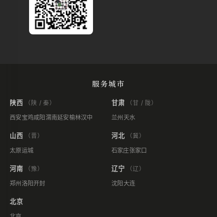
服务城市
陕西
甘肃
（陕 / 秦）
（甘 / 陇）
西安
宝鸡
咸阳
渭南
延安
榆林
汉中
兰州
天水
山西
河北
（晋）
（冀）
太原
运城
石家庄
张家口
河南
辽宁
（豫）
（辽）
郑州
洛阳
开封
沈阳
大连
北京
北京