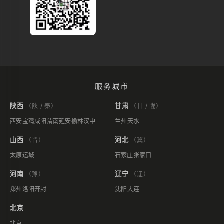
服务城市
陕西
甘肃
（陕 / 秦）
（甘 / 陇）
西安
宝鸡
咸阳
渭南
延安
榆林
汉中
兰州
天水
山西
河北
（晋）
（冀）
太原
运城
石家庄
张家口
河南
辽宁
（豫）
（辽）
郑州
洛阳
开封
沈阳
大连
北京
北京