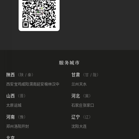
服务城市
陕西
甘肃
（陕 / 秦）
（甘 / 陇）
西安
宝鸡
咸阳
渭南
延安
榆林
汉中
兰州
天水
山西
河北
（晋）
（冀）
太原
运城
石家庄
张家口
河南
辽宁
（豫）
（辽）
郑州
洛阳
开封
沈阳
大连
北京