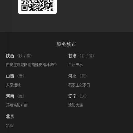
服务城市
陕西
甘肃
（陕 / 秦）
（甘 / 陇）
西安
宝鸡
咸阳
渭南
延安
榆林
汉中
兰州
天水
山西
河北
（晋）
（冀）
太原
运城
石家庄
张家口
河南
辽宁
（豫）
（辽）
郑州
洛阳
开封
沈阳
大连
北京
北京