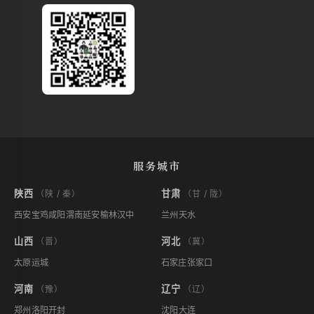
服务城市
陕西
甘肃
（陕 / 秦）
（甘 / 陇）
西安
宝鸡
咸阳
渭南
延安
榆林
汉中
兰州
天水
山西
河北
（晋）
（冀）
太原
运城
石家庄
张家口
河南
辽宁
（豫）
（辽）
郑州
洛阳
开封
沈阳
大连