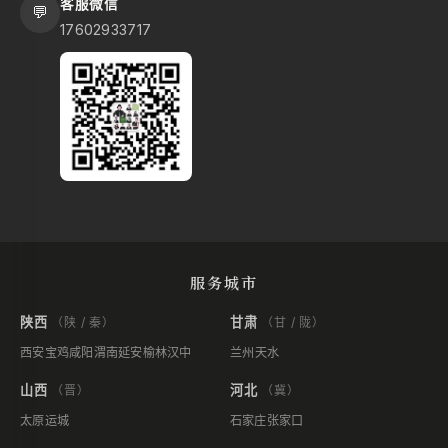
客服微信
💬
17602933717
服务城市
陕西
甘肃
（陕 / 秦）
（甘 / 陇）
西安
宝鸡
咸阳
渭南
延安
榆林
汉中
兰州
天水
山西
河北
（晋）
（冀）
太原
运城
石家庄
张家口