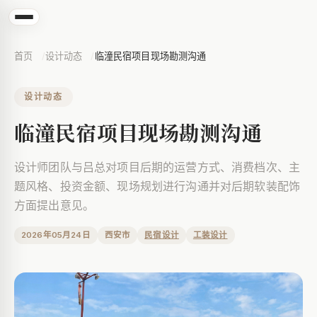
首页
设计动态
临潼民宿项目现场勘测沟通
设计动态
临潼民宿项目现场勘测沟通
设计师团队与吕总对项目后期的运营方式、消费档次、主
题风格、投资金额、现场规划进行沟通并对后期软装配饰
方面提出意见。
2026年05月24日
西安市
民宿设计
工装设计