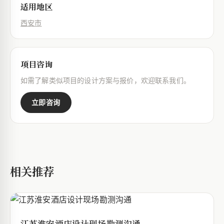
适用地区
西安市
项目咨询
如需了解类似项目的设计方案与报价，欢迎联系我们。
立即咨询
相关推荐
江苏淮安酒店设计现场勘测沟通