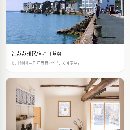
江苏苏州民宿项目考察
设计师团队赴江苏苏州进行民宿考察。