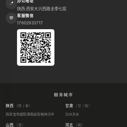
办公地址
📍
陕西·西安大兴西路全季七层
客服微信
💬
17602933717
服务城市
陕西
甘肃
（陕 / 秦）
（甘 / 陇）
西安
宝鸡
咸阳
渭南
延安
榆林
汉中
兰州
天水
山西
河北
（晋）
（冀）