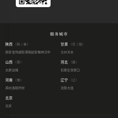
服务城市
陕西
甘肃
（陕 / 秦）
（甘 / 陇）
西安
宝鸡
咸阳
渭南
延安
榆林
汉中
兰州
天水
山西
河北
（晋）
（冀）
太原
运城
石家庄
张家口
河南
辽宁
（豫）
（辽）
郑州
洛阳
开封
沈阳
大连
北京
北京