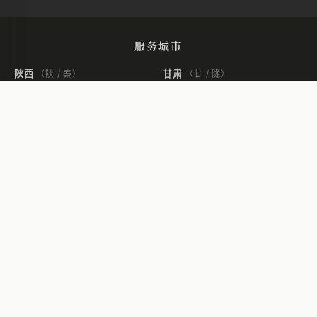
服务城市
陕西
甘肃
（陕 / 秦）
（甘 / 陇）
西安
宝鸡
咸阳
渭南
延安
榆林
汉中
兰州
天水
山西
河北
（晋）
（冀）
太原
运城
石家庄
张家口
河南
辽宁
（豫）
（辽）
郑州
洛阳
开封
沈阳
大连
北京
北京
hk.1plus9.com.cn
网站地图
AI Sitemap
·
·
© 2026 陕西壹加玖建筑装饰设计有限公司 | © 陕西壹加玖建筑装饰设