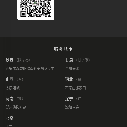
服务城市
陕西
甘肃
（陕 / 秦）
（甘 / 陇）
西安
宝鸡
咸阳
渭南
延安
榆林
汉中
兰州
天水
山西
河北
（晋）
（冀）
太原
运城
石家庄
张家口
河南
辽宁
（豫）
（辽）
郑州
洛阳
开封
沈阳
大连
北京
北京