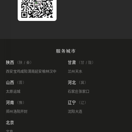
服务城市
陕西
甘肃
（陕 / 秦）
（甘 / 陇）
西安
宝鸡
咸阳
渭南
延安
榆林
汉中
兰州
天水
山西
河北
（晋）
（冀）
太原
运城
石家庄
张家口
河南
辽宁
（豫）
（辽）
郑州
洛阳
开封
沈阳
大连
北京
北京