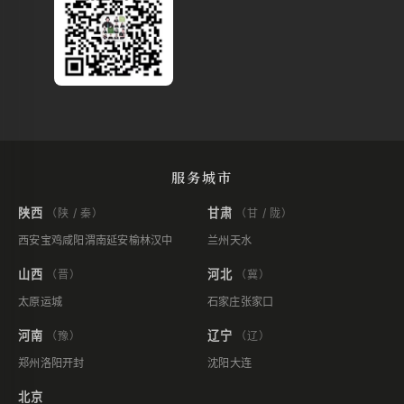
服务城市
陕西
甘肃
（陕 / 秦）
（甘 / 陇）
西安
宝鸡
咸阳
渭南
延安
榆林
汉中
兰州
天水
山西
河北
（晋）
（冀）
太原
运城
石家庄
张家口
河南
辽宁
（豫）
（辽）
郑州
洛阳
开封
沈阳
大连
北京