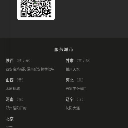
服务城市
陕西
甘肃
（陕 / 秦）
（甘 / 陇）
西安
宝鸡
咸阳
渭南
延安
榆林
汉中
兰州
天水
山西
河北
（晋）
（冀）
太原
运城
石家庄
张家口
河南
辽宁
（豫）
（辽）
郑州
洛阳
开封
沈阳
大连
北京
北京