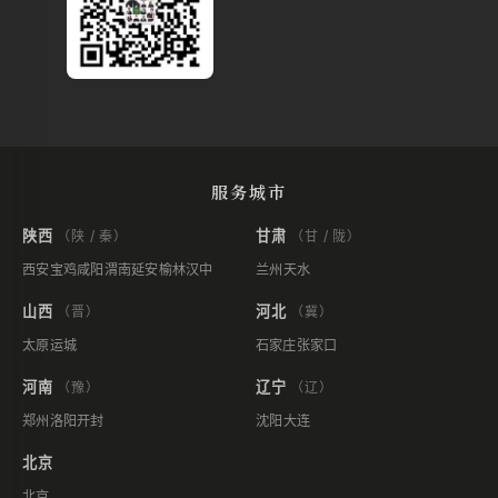
服务城市
陕西
甘肃
（陕 / 秦）
（甘 / 陇）
西安
宝鸡
咸阳
渭南
延安
榆林
汉中
兰州
天水
山西
河北
（晋）
（冀）
太原
运城
石家庄
张家口
河南
辽宁
（豫）
（辽）
郑州
洛阳
开封
沈阳
大连
北京
北京