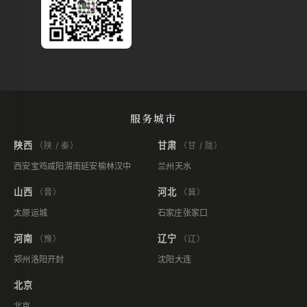
服务城市
陕西
甘肃
（陕 / 秦）
（甘 / 陇）
西安
宝鸡
咸阳
渭南
延安
榆林
汉中
兰州
天水
山西
河北
（晋）
（冀）
太原
运城
石家庄
张家口
河南
辽宁
（豫）
（辽）
郑州
洛阳
开封
沈阳
大连
北京
北京