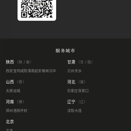
服务城市
陕西
甘肃
（陕 / 秦）
（甘 / 陇）
西安
宝鸡
咸阳
渭南
延安
榆林
汉中
兰州
天水
山西
河北
（晋）
（冀）
太原
运城
石家庄
张家口
河南
辽宁
（豫）
（辽）
郑州
洛阳
开封
沈阳
大连
北京
北京