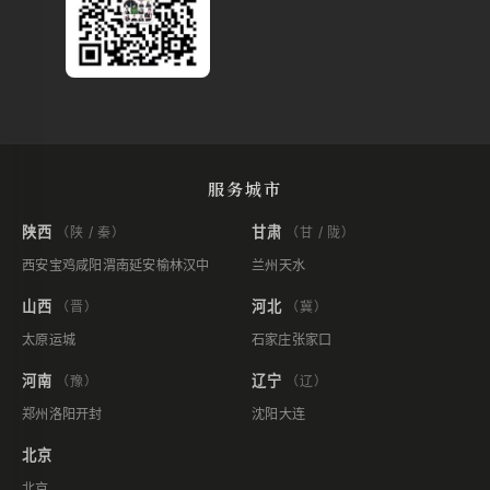
服务城市
陕西
甘肃
（陕 / 秦）
（甘 / 陇）
西安
宝鸡
咸阳
渭南
延安
榆林
汉中
兰州
天水
山西
河北
（晋）
（冀）
太原
运城
石家庄
张家口
河南
辽宁
（豫）
（辽）
郑州
洛阳
开封
沈阳
大连
北京
北京