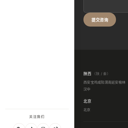
提交咨询
陕西
（陕 / 秦）
西安
宝鸡
咸阳
渭南
延安
榆林
汉中
北京
北京
关注我们