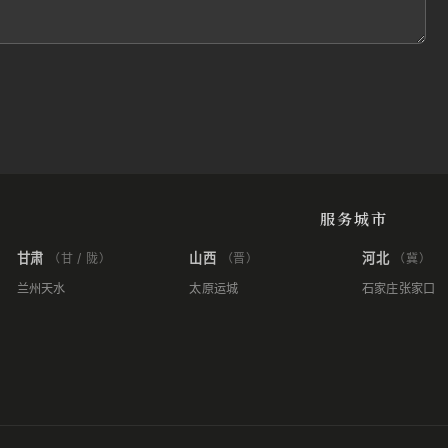
服务城市
甘肃
山西
河北
（甘 / 陇）
（晋）
（冀）
兰州
天水
太原
运城
石家庄
张家口