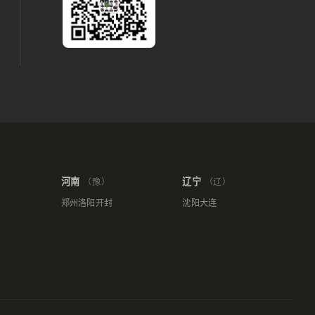
河南
辽宁
（豫）
（辽）
郑州
洛阳
开封
沈阳
大连