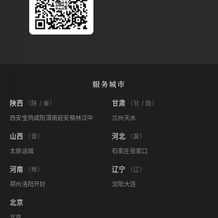
服务城市
陕西
甘肃
（陕 / 秦）
（甘 / 陇）
西安
宝鸡
咸阳
渭南
延安
榆林
汉中
兰州
天水
山西
河北
（晋）
（冀）
太原
运城
石家庄
张家口
河南
辽宁
（豫）
（辽）
郑州
洛阳
开封
沈阳
大连
北京
北京