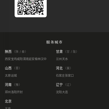
服务城市
陕西
甘肃
（陕 / 秦）
（甘 / 陇）
西安
宝鸡
咸阳
渭南
延安
榆林
汉中
兰州
天水
山西
河北
（晋）
（冀）
太原
运城
石家庄
张家口
河南
辽宁
（豫）
（辽）
郑州
洛阳
开封
沈阳
大连
北京
北京