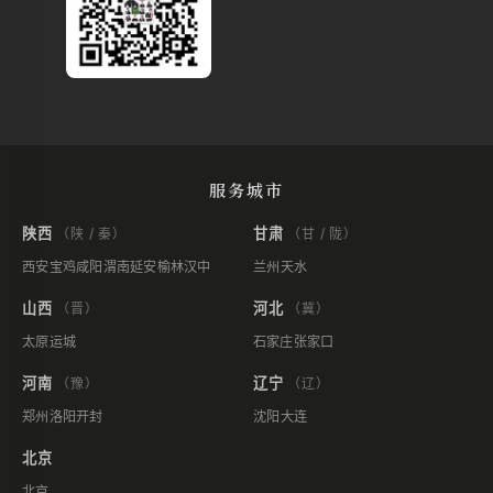
服务城市
陕西
甘肃
（陕 / 秦）
（甘 / 陇）
西安
宝鸡
咸阳
渭南
延安
榆林
汉中
兰州
天水
山西
河北
（晋）
（冀）
太原
运城
石家庄
张家口
河南
辽宁
（豫）
（辽）
郑州
洛阳
开封
沈阳
大连
北京
北京