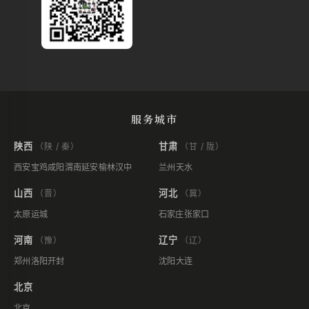
服务城市
陕西
甘肃
（陕 / 秦）
（甘 / 陇）
西安
宝鸡
咸阳
渭南
延安
榆林
汉中
兰州
天水
山西
河北
（晋）
（冀）
太原
运城
石家庄
张家口
河南
辽宁
（豫）
（辽）
郑州
洛阳
开封
沈阳
大连
北京
北京