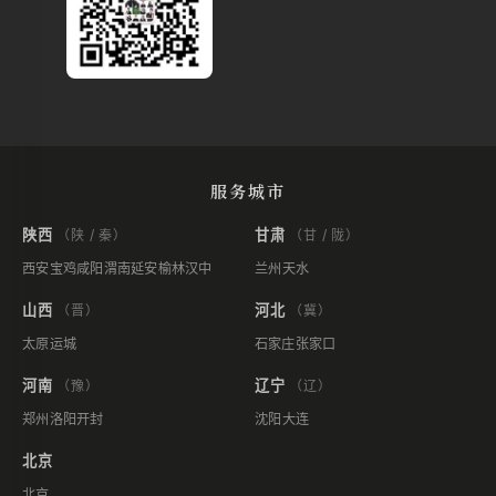
服务城市
陕西
甘肃
（陕 / 秦）
（甘 / 陇）
西安
宝鸡
咸阳
渭南
延安
榆林
汉中
兰州
天水
山西
河北
（晋）
（冀）
太原
运城
石家庄
张家口
河南
辽宁
（豫）
（辽）
郑州
洛阳
开封
沈阳
大连
北京
北京