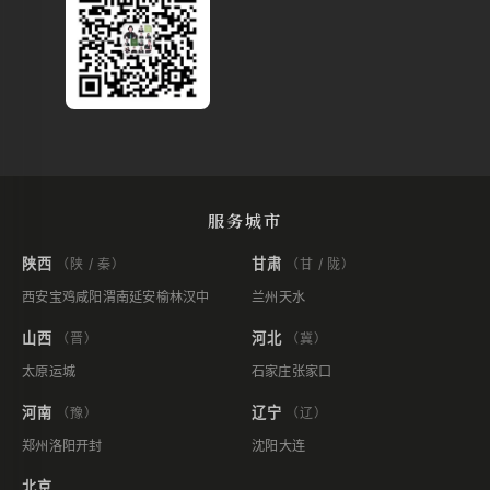
服务城市
陕西
甘肃
（陕 / 秦）
（甘 / 陇）
西安
宝鸡
咸阳
渭南
延安
榆林
汉中
兰州
天水
山西
河北
（晋）
（冀）
太原
运城
石家庄
张家口
河南
辽宁
（豫）
（辽）
郑州
洛阳
开封
沈阳
大连
北京