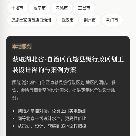
十堰市
咸宁市
孝感市
宜昌市
恩施土家族苗族自治州
武汉市
荆州市
荆门市
本地服务
获取湖北省-自治区直辖县级行政区划工
装设计咨询与案例方案
围绕 湖北省-自治区直辖县级行政区划 地区的酒店、餐
饮、会所等商业空间设计需求，提供定制化全案设计服
务。
创始人亲自对接，免费上门实地勘测
同等北京一线设计水准，更高性价比
从策划、设计、软装到落地全程把控