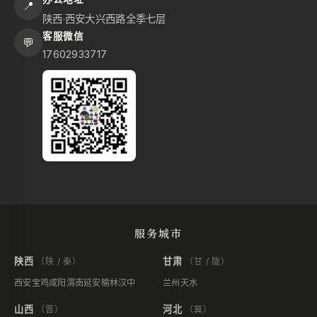
📍
陕西·西安大兴西路全季七层
客服微信
💬
17602933717
服务城市
陕西
甘肃
（陕 / 秦）
（甘 / 陇）
西安
宝鸡
咸阳
渭南
延安
榆林
汉中
兰州
天水
山西
河北
（晋）
（冀）