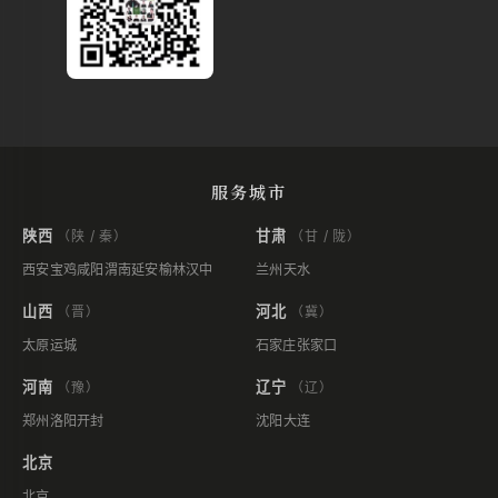
服务城市
陕西
甘肃
（陕 / 秦）
（甘 / 陇）
西安
宝鸡
咸阳
渭南
延安
榆林
汉中
兰州
天水
山西
河北
（晋）
（冀）
太原
运城
石家庄
张家口
河南
辽宁
（豫）
（辽）
郑州
洛阳
开封
沈阳
大连
北京
北京