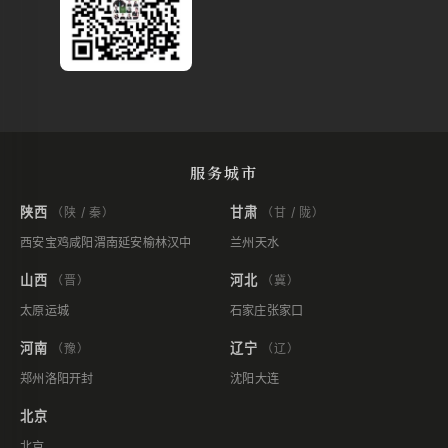
服务城市
陕西
甘肃
（陕 / 秦）
（甘 / 陇）
西安
宝鸡
咸阳
渭南
延安
榆林
汉中
兰州
天水
山西
河北
（晋）
（冀）
太原
运城
石家庄
张家口
河南
辽宁
（豫）
（辽）
郑州
洛阳
开封
沈阳
大连
北京
北京