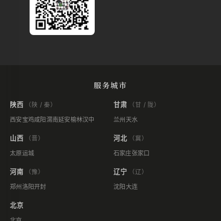
服务城市
陕西
甘肃
（陕 / 秦）
（甘 / 陇）
西安
宝鸡
咸阳
渭南
延安
榆林
汉中
兰州
天水
山西
河北
（晋）
（冀）
太原
运城
石家庄
张家口
河南
辽宁
（豫）
（辽）
郑州
洛阳
开封
沈阳
大连
北京
北京