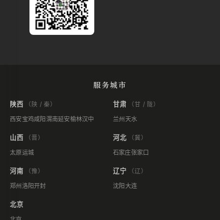
服务城市
陕西
甘肃
（陕 / 秦）
（甘 / 陇）
西安
宝鸡
咸阳
渭南
延安
榆林
汉中
兰州
天水
山西
河北
（晋）
（冀）
太原
运城
石家庄
张家口
河南
辽宁
（豫）
（辽）
郑州
洛阳
开封
沈阳
大连
北京
北京