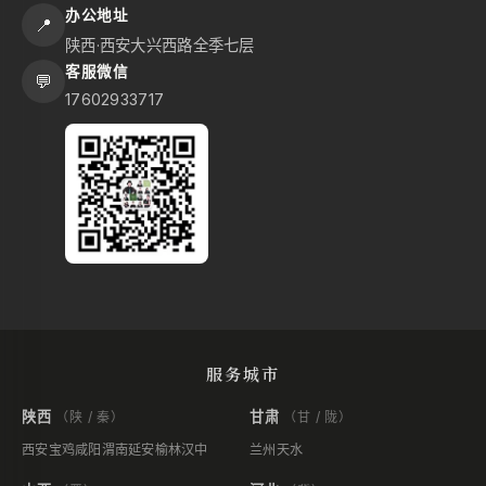
办公地址
📍
陕西·西安大兴西路全季七层
客服微信
💬
17602933717
服务城市
陕西
甘肃
（陕 / 秦）
（甘 / 陇）
西安
宝鸡
咸阳
渭南
延安
榆林
汉中
兰州
天水