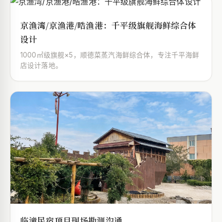
京渔湾/京渔港/晧渔港：千平级旗舰海鲜综合体
设计
1000㎡级旗舰×5，顺德菜蒸汽海鲜综合体，专注千平海鲜
店设计落地。
临潼民宿项目现场勘测沟通