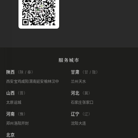
服务城市
陕西
甘肃
（陕 / 秦）
（甘 / 陇）
西安
宝鸡
咸阳
渭南
延安
榆林
汉中
兰州
天水
山西
河北
（晋）
（冀）
太原
运城
石家庄
张家口
河南
辽宁
（豫）
（辽）
郑州
洛阳
开封
沈阳
大连
北京