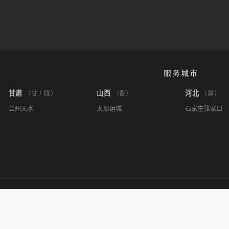
服务城市
甘肃
山西
河北
（甘 / 陇）
（晋）
（冀）
兰州
天水
太原
运城
石家庄
张家口
hk.1plus9.com.cn
网站地图
AI Si
·
·
© 2026 陕西壹加玖建筑装饰设计有限公司 | © 陕西壹加玖建筑装饰设计有限公司