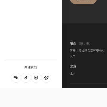
陕西
（陕 / 秦）
西安
宝鸡
咸阳
渭南
延安
榆林
汉中
北京
关注我们
北京