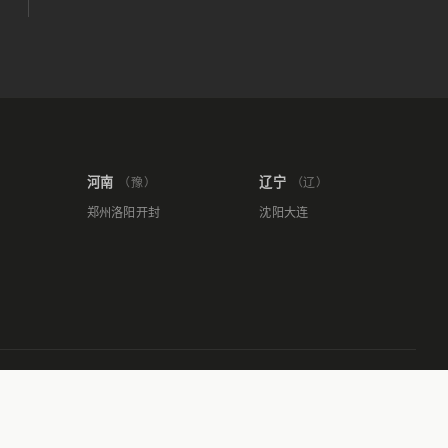
河南
辽宁
（豫）
（辽）
郑州
洛阳
开封
沈阳
大连
temap
 保留所有权利 陕ICP备2022011006号