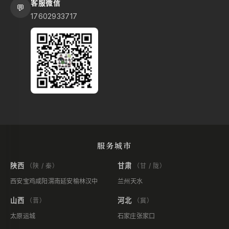
客服微信
💬
17602933717
服务城市
陕西
甘肃
（陕 / 秦）
（甘 / 陇）
西安
宝鸡
咸阳
渭南
延安
榆林
汉中
兰州
天水
山西
河北
（晋）
（冀）
太原
运城
石家庄
张家口