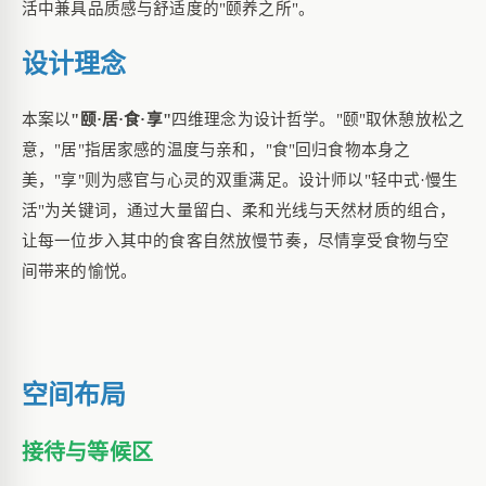
活中兼具品质感与舒适度的
"颐养之所"。
设计理念
本案以
"颐·居·食·享"
四维理念为设计哲学。
"颐"取休憩放松之
意，"居"指居家感的温度与亲和，"食"回归食物本身之
美，"享"则为感官与心灵的双重满足。设计师以"轻中式·慢生
活"为关键词，通过大量留白、柔和光线与天然材质的组合，
让每一位步入其中的食客自然放慢节奏，尽情享受食物与空
间带来的愉悦。
空间布局
接待与等候区