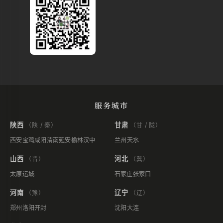
服务城市
陕西
甘肃
（陕 / 秦）
（甘 / 陇）
西安
宝鸡
咸阳
渭南
延安
榆林
汉中
兰州
天水
山西
河北
（晋）
（冀）
太原
运城
石家庄
张家口
河南
辽宁
（豫）
（辽）
郑州
洛阳
开封
沈阳
大连