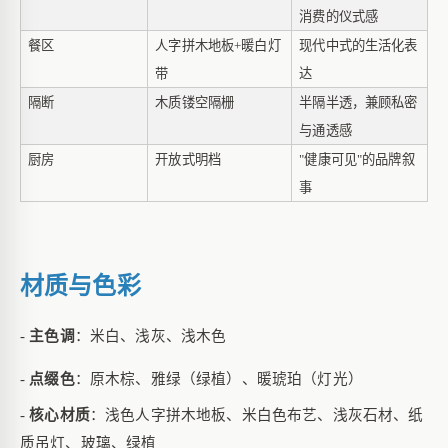
消费的仪式感
餐区
人字拼木地板
+暖白灯
现代中式的生活化表
带
达
隔断
木质镂空隔栅
半隔半透，兼顾私密
与通透感
厨房
开放式明档
"健康可见"的品牌叙
事
材质与色彩
-
主色调
：米白、浅灰、浅木色
-
点缀色
：原木棕、雅绿（绿植）、暖琥珀（灯光）
-
核心材质
：浅色人字拼木地板、米白色布艺、浅灰石材、纸
质吊灯、玻璃、绿植