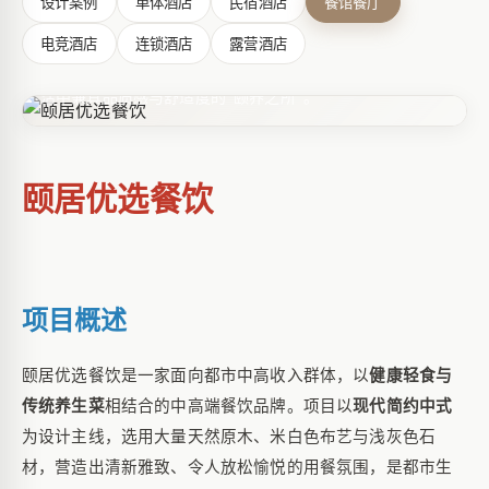
设计案例
单体酒店
民宿酒店
餐馆餐厅
颐居优选餐饮是一家面向都市中高收入群体，以健康轻食与
传统养生菜相结合的中高端餐饮品牌。项目以现代简约中式
电竞酒店
连锁酒店
露营酒店
为设计主线，选用大量天然原木、米白色布艺与浅灰色石
材，营造出清新雅致、令人放松愉悦的用餐氛围，是都市生
活中兼具品质感与舒适度的"颐养之所"。
颐居优选餐饮
项目概述
颐居优选餐饮是一家面向都市中高收入群体，以
健康轻食与
传统养生菜
相结合的中高端餐饮品牌。项目以
现代简约中式
为设计主线，选用大量天然原木、米白色布艺与浅灰色石
材，营造出清新雅致、令人放松愉悦的用餐氛围，是都市生