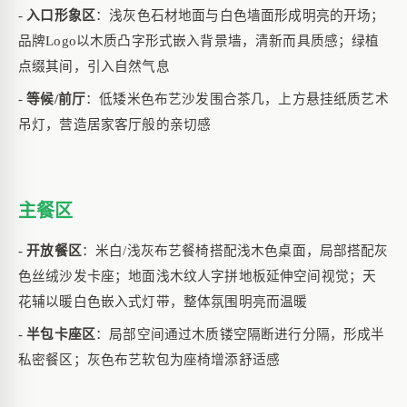
-
入口形象区
：浅灰色石材地面与白色墙面形成明亮的开场；
品牌
Logo以木质凸字形式嵌入背景墙，清新而具质感；绿植
点缀其间，引入自然气息
-
等候
/前厅
：低矮米色布艺沙发围合茶几，上方悬挂纸质艺术
吊灯，营造居家客厅般的亲切感
主餐区
-
开放餐区
：米白
/浅灰布艺餐椅搭配浅木色桌面，局部搭配灰
色丝绒沙发卡座；地面浅木纹人字拼地板延伸空间视觉；天
花辅以暖白色嵌入式灯带，整体氛围明亮而温暖
-
半包卡座区
：局部空间通过木质镂空隔断进行分隔，形成半
私密餐区；灰色布艺软包为座椅增添舒适感