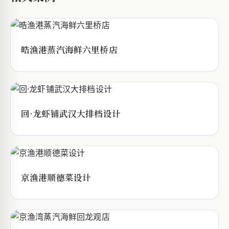
晧渔港蒸汽海鲜六里桥店
回·龙虾铺武汉大排档设计
京渔港顺德菜设计