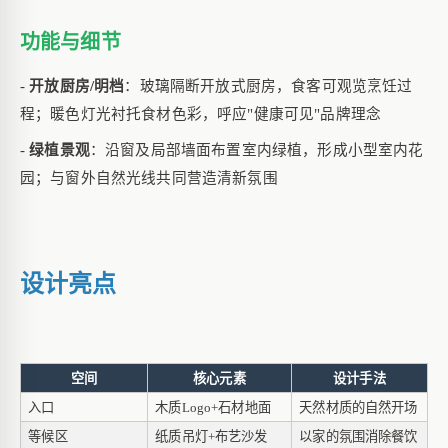
功能与细节
-
开放厨房
/明档
：玻璃隔断开放式厨房，食客可观览烹饪过
程；暖色灯光衬托食材色彩，呼应
"健康可见"品牌理念
-
绿植景观
：沿窗及局部墙面布置室内绿植，形成小型室内花
园；与窗外自然光线共同营造清新氛围
设计亮点
空间
核心元素
设计手法
入口
木质
Logo+石材地面
天然材质的自然开场
等候区
纸质吊灯
+布艺沙发
以家的氛围消除餐饮