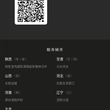
服务城市
陕西
甘肃
（陕 / 秦）
（甘 / 陇）
西安
宝鸡
咸阳
渭南
延安
榆林
汉中
兰州
天水
山西
河北
（晋）
（冀）
太原
运城
石家庄
张家口
河南
辽宁
（豫）
（辽）
郑州
洛阳
开封
沈阳
大连
北京