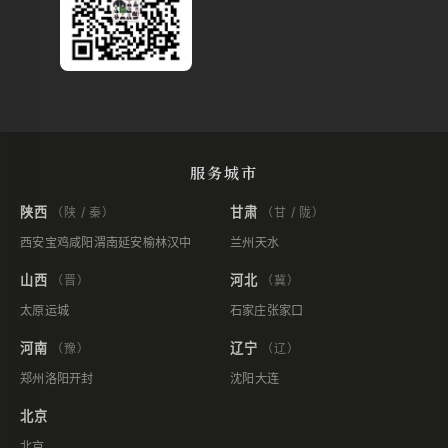
服务城市
陕西
甘肃
（陕 / 秦）
（甘 / 陇）
西安
宝鸡
咸阳
渭南
延安
榆林
汉中
兰州
天水
山西
河北
（晋）
（冀）
太原
运城
石家庄
张家口
河南
辽宁
（豫）
（辽）
郑州
洛阳
开封
沈阳
大连
北京
北京