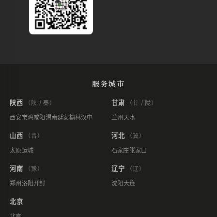
服务城市
陕西
甘肃
（陕 / 秦）
（甘 / 陇）
西安
宝鸡
咸阳
渭南
延安
榆林
汉中
兰州
天水
山西
河北
（晋）
（冀）
太原
运城
石家庄
张家口
河南
辽宁
（豫）
（辽）
郑州
洛阳
开封
沈阳
大连
北京
北京