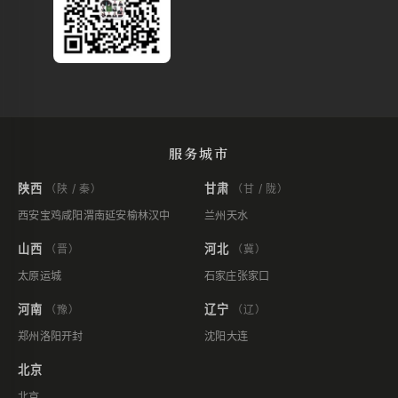
服务城市
陕西
甘肃
（陕 / 秦）
（甘 / 陇）
西安
宝鸡
咸阳
渭南
延安
榆林
汉中
兰州
天水
山西
河北
（晋）
（冀）
太原
运城
石家庄
张家口
河南
辽宁
（豫）
（辽）
郑州
洛阳
开封
沈阳
大连
北京
北京