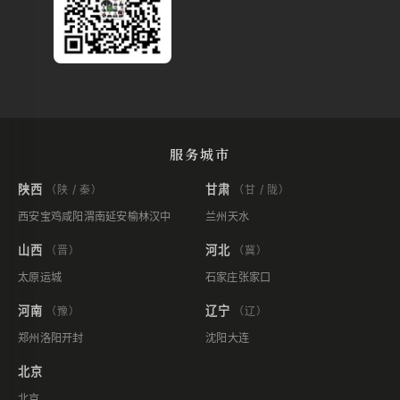
服务城市
陕西
甘肃
（陕 / 秦）
（甘 / 陇）
西安
宝鸡
咸阳
渭南
延安
榆林
汉中
兰州
天水
山西
河北
（晋）
（冀）
太原
运城
石家庄
张家口
河南
辽宁
（豫）
（辽）
郑州
洛阳
开封
沈阳
大连
北京
北京