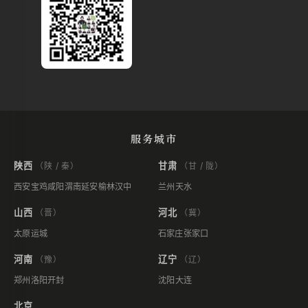
服务城市
陕西
甘肃
（陕 / 秦）
（甘 / 陇）
西安
宝鸡
咸阳
渭南
延安
榆林
汉中
兰州
天水
山西
河北
（晋）
（冀）
太原
运城
石家庄
张家口
河南
辽宁
（豫）
（辽）
郑州
洛阳
开封
沈阳
大连
北京