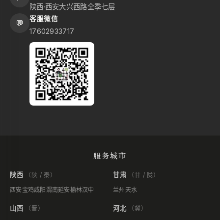
陕西·西安大兴西路全季七层
客服微信
💬
17602933717
服务城市
陕西
甘肃
（陕 / 秦）
（甘 / 陇）
西安
宝鸡
咸阳
渭南
延安
榆林
汉中
兰州
天水
山西
河北
（晋）
（冀）